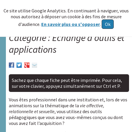
≡
Ce site utilise Google Analytics. En continuant à naviguer, vous
nous autorisez à déposer un cookie à des fins de mesure
Allez au
d'audience.
En savoir plus ou s'opposer
.
Ok
contenu
Catégorie : Echange d’outils et
Accueil
applications
A.R.A.P.H.
Réseau
HAXY
Sachez que chaque fiche peut être imprimée. Pour cela,
A
sur votre clavier, appuyez simultanément sur Ctrl et P.
propos
Vous êtes professionnel dans une institution et, lors de vos
Poser
animations sur la thématique de la
vie affective,
une
relationnelle et sexuelle
, vous utilisez des outils
question
pédagogiques que vous avez vous-mêmes conçus ou dont
vous avez fait l’acquisition ?
Echange