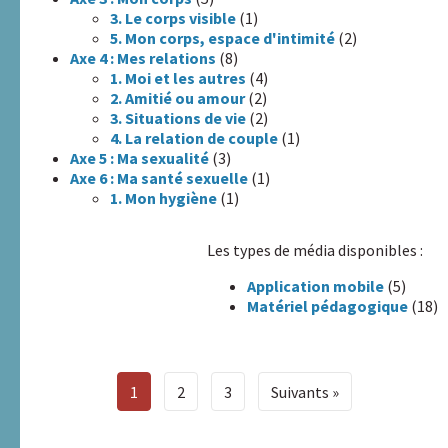
sites
3. Le corps visible
(1)
internet
5. Mon corps, espace d'intimité
(2)
A.R.A.P.H.
Axe 4 : Mes relations
(8)
1. Moi et les autres
(4)
2. Amitié ou amour
(2)
Badiane
3. Situations de vie
(2)
4. La relation de couple
(1)
Handicap
Axe 5 : Ma sexualité
(3)
et
Axe 6 : Ma santé sexuelle
(1)
Santé
1. Mon hygiène
(1)
Handicaps
Les types de média disponibles :
&
Application mobile
(5)
Sexualités
Matériel pédagogique
(18)
HAXY
moteur
1
2
3
Suivants
Réseau
HAXY