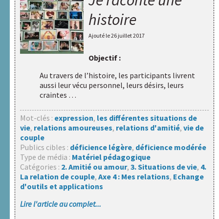
Je raconte une
histoire
Ajouté le
26 juillet 2017
Objectif :
Au travers de l’histoire, les participants livrent
aussi leur vécu personnel, leurs désirs, leurs
craintes …
Mot-clés :
expression
,
les différentes situations de
vie
,
relations amoureuses
,
relations d'amitié
,
vie de
couple
Publics cibles :
déficience légère
,
déficience modérée
Type de média :
Matériel pédagogique
Catégories :
2. Amitié ou amour
,
3. Situations de vie
,
4.
La relation de couple
,
Axe 4 : Mes relations
,
Echange
d'outils et applications
Lire l'article au complet...