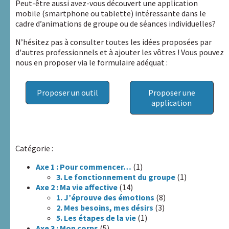
d’outils et
Peut-être aussi avez-vous découvert une application
applications
mobile (smartphone ou tablette) intéressante dans le
cadre d’animations de groupe ou de séances individuelles?
Centre de
documentation
N’hésitez pas à consulter toutes les idées proposées par
d'autres professionnels et à ajouter les vôtres ! Vous pouvez
Compléments
nous en proposer via le formulaire adéquat :
« Des femmes
et des
Proposer un outil
Proposer une
hommes »
application
Liens
utiles
Actualités
Catégorie :
Axe 1 : Pour commencer…
(1)
3. Le fonctionnement du groupe
(1)
Rechercher :
Axe 2 : Ma vie affective
(14)
1. J’éprouve des émotions
(8)
2. Mes besoins, mes désirs
(3)
5. Les étapes de la vie
(1)
Nos
Axe 3 : Mon corps
(5)