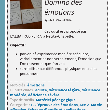
Domino des
émotions
Ajouté le
29 août 2014
Cet outil est proposé par
L'ALBATROS - S.R.A. à Petite-Chapelle
.
Objectif :
parvenir à exprimer de manière adéquate,
verbalement et non verbalement, l’émotion que
l’on ressent et que l’on voit
sensibiliser aux différences physiques entre les
personnes
Mot-clés :
émotions
Publics cibles :
adulte
,
déficience légère
,
déficience
modérée
,
déficience sévère
Type de média :
Matériel pédagogique
Catégories :
1. J’éprouve des émotions
,
Axe 2 : Ma vie
affective
,
Echange d'outils et applications