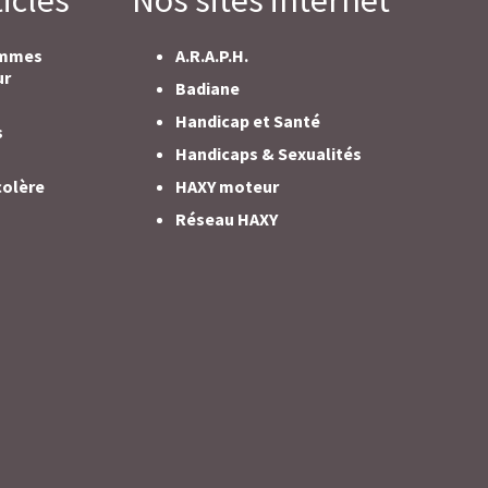
ommes
A.R.A.P.H.
ur
Badiane
Handicap et Santé
s
Handicaps & Sexualités
colère
HAXY moteur
Réseau HAXY