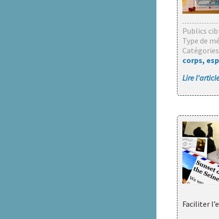
Publics cib
Type de mé
Catégories
corps, esp
Lire l'artic
Faciliter 