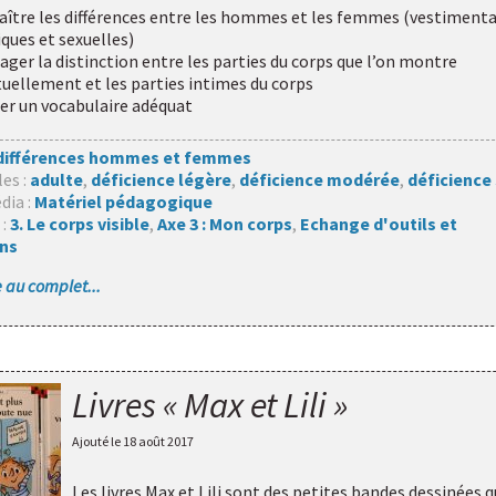
aître les différences entre les hommes et les femmes (vestimenta
ques et sexuelles)
ager la distinction entre les parties du corps que l’on montre
uellement et les parties intimes du corps
ser un vocabulaire adéquat
différences hommes et femmes
les :
adulte
,
déficience légère
,
déficience modérée
,
déficience
dia :
Matériel pédagogique
 :
3. Le corps visible
,
Axe 3 : Mon corps
,
Echange d'outils et
ons
le au complet...
Livres « Max et Lili »
Ajouté le
18 août 2017
Les livres Max et Lili sont des petites bandes dessinées q