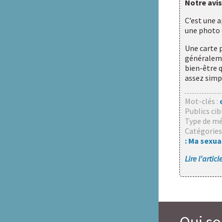
Notre avis
C’est une 
une photo 
Une carte p
généralemen
bien-être q
assez simp
Mot-clés :
Publics cib
Type de mé
Catégories
: Ma sexua
Lire l'artic
Qui s