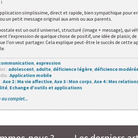
 :
application simplissime, direct et rapide, bien sympathique pour e
ou un petit message original aux amis ou aux parents.
ostale est un outil universel, structuré (image + message), qui vé
t l’expression de quelque chose de positif, une idée de plaisir, de 
ue l’on veut partager. Cela explique peut-être le succès de cette a
le.
communication
,
expression
les :
adolescent
,
adulte
,
déficience légère
,
déficience modéré
dia :
Application mobile
 :
Axe 2 : Ma vie affective
,
Axe 3 : Mon corps
,
Axe 4 : Mes relation
lité
,
Echange d'outils et applications
le au complet...
ommes-nous ?
Les derniers art