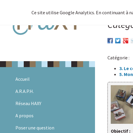
Ce site utilise Google Analytics. En continuant à 
Catégo
Catégorie :
3. Le 
5. Mon
Allez
Accueil
au
contenu
A.R.A.P.H.
Réseau HAXY
A propos
Poser une question
Objectif :