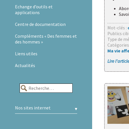
Echange d’outils et
Abord
applications
Savoi
Centre de documentation
Mot-clés :
Publics cib
Compléments « Des femmes et
Type de mé
des hommes »
Catégories
Ma vie aff
Liens utiles
Lire l'artic
Actualités
Rechercher :
Nos sites internet
A.R.A.P.H.