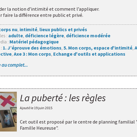
er la notion d’intimité et comment l’appliquer.
r faire la différence entre public et privé.
corps nu
,
intimité
,
lieux publics et privés
les :
adulte
,
déficience légère
,
déficience modérée
dia :
Matériel pédagogique
 :
1. J’éprouve des émotions
,
5. Mon corps, espace d'intimité
,
A
ective
,
Axe 3 : Mon corps
,
Echange d'outils et applications
le au complet...
La puberté : les règles
Ajouté le
19 juin 2015
Cet outil est proposé par
le centre de planning familial 
Famille Heureuse"
.