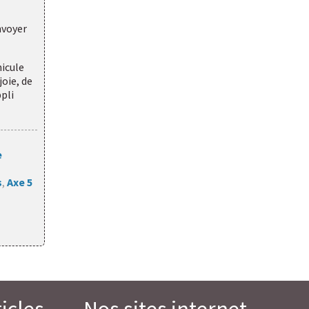
nvoyer
hicule
joie, de
ppli
e
s
,
Axe 5
icles
Nos sites internet