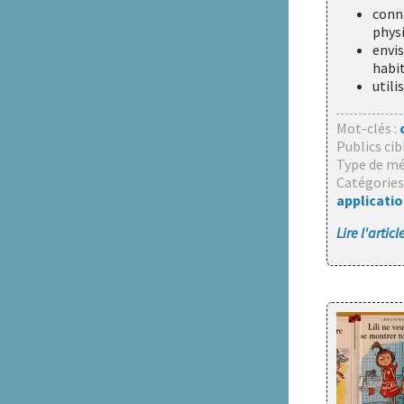
conn
physi
envis
habit
utili
Mot-clés :
Publics cib
Type de mé
Catégories
applicati
Lire l'artic