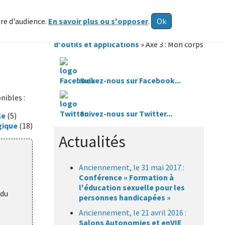
ure d'audience.
En savoir plus ou s'opposer
.
Ok
Vous êtes ici :
HAXY mental
»
Echange
d'outils et applications
» Axe 3 : Mon corps
Suivez-nous sur Facebook...
nibles :
Suivez-nous sur Twitter...
le
(5)
gique
(18)
Actualités
Anciennement, le 31 mai 2017 :
Conférence « Formation à
l'éducation sexuelle pour les
 du
personnes handicapées »
Anciennement, le 21 avril 2016 :
Salons Autonomies et enVIE