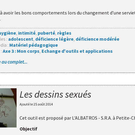
à avoir les bons comportements lors du changement d’une servie
.
hygiène
,
intimité
,
puberté
,
règles
les :
adolescent
,
déficience légère
,
déficience modérée
dia :
Matériel pédagogique
 :
Axe 3 : Mon corps
,
Echange d'outils et applications
le au complet...
Les dessins sexués
Ajouté le
25 août 2014
Cet outil est proposé par
L'ALBATROS - S.R.A. à Petite-C
Objectif