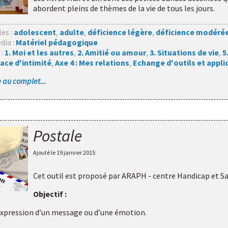
abordent pleins de thèmes de la vie de tous les jours.
les :
adolescent
,
adulte
,
déficience légère
,
déficience modéré
dia :
Matériel pédagogique
 :
1. Moi et les autres
,
2. Amitié ou amour
,
3. Situations de vie
,
5
ace d'intimité
,
Axe 4 : Mes relations
,
Echange d'outils et appli
le au complet...
Postale
Ajouté le
19 janvier 2015
Cet outil est proposé par
ARAPH - centre Handicap et S
Objectif :
l’expression d’un message ou d’une émotion.