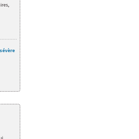
ires,
 sévère
ui