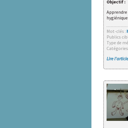
Objectif :
Badiane
Apprendre 
Handicap et Santé
hygiénique
Mot-clés :
Handicaps & Sexualités
Publics cib
Type de mé
HAXY moteur
Catégories
Lire l'artic
Réseau HAXY