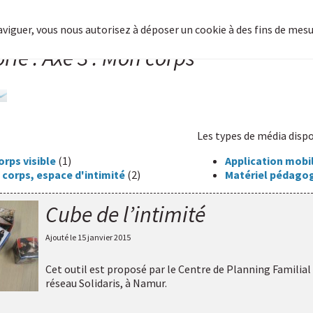
naviguer, vous nous autorisez à déposer un cookie à des fins de mes
rie : Axe 3 : Mon corps
Les types de média dispo
corps visible
(1)
Application mobi
 corps, espace d'intimité
(2)
Matériel pédago
Cube de l’intimité
Ajouté le
15 janvier 2015
Cet outil est proposé par
le Centre de Planning Familial
réseau Solidaris, à Namur
.