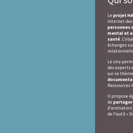
Le
projet H
internet des
personnes e
mental et a
santé
. L’ob
échanges sur 
relationnelle
Le site per
des experts 
sur ce thème
documenta
Ressources H
Il propose 
de
partager 
d’animation 
de l’outil 