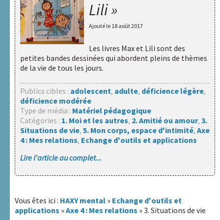
sites
Lili »
internet
A.R.A.P.H.
Ajouté le
18 août 2017
Les livres Max et Lili sont des
Badiane
petites bandes dessinées qui abordent pleins de thèmes
de la vie de tous les jours.
Handicap
et
Publics cibles :
adolescent
,
adulte
,
déficience légère
,
Santé
déficience modérée
Type de média :
Matériel pédagogique
Catégories :
1. Moi et les autres
,
2. Amitié ou amour
,
3.
Handicaps
Situations de vie
,
5. Mon corps, espace d'intimité
,
Axe
&
4 : Mes relations
,
Echange d'outils et applications
Sexualités
Lire l'article au complet...
HAXY
moteur
Vous êtes ici :
HAXY mental
»
Echange d'outils et
Réseau
applications
»
Axe 4 : Mes relations
» 3. Situations de vie
HAXY