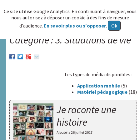
≡
Ce site utilise Google Analytics. En continuant à naviguer, vous
nous autorisez à déposer un cookie à des fins de mesure
Allez au
d'audience.
En savoir plus ou s'opposer
.
Ok
contenu
Catégorie : 3. Situations de vie
Accueil
A.R.A.P.H.
Réseau
Les types de média disponibles :
HAXY
Application mobile
(5)
A
Matériel pédagogique
(18)
propos
Je raconte une
Poser
une
histoire
question
Ajouté le
26 juillet 2017
Echange