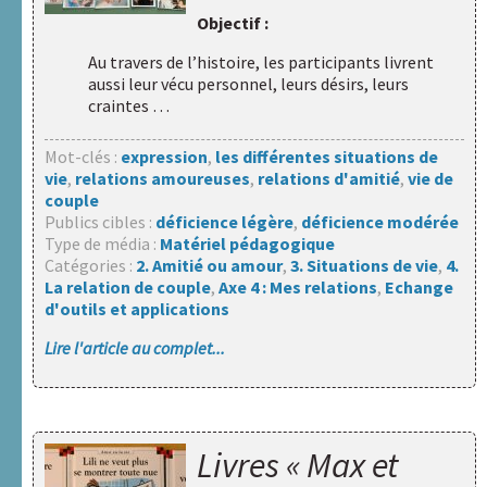
d’outils et
applications
Objectif :
Au travers de l’histoire, les participants livrent
Centre de
aussi leur vécu personnel, leurs désirs, leurs
documentation
craintes …
Compléments
« Des femmes
Mot-clés :
expression
,
les différentes situations de
et des
vie
,
relations amoureuses
,
relations d'amitié
,
vie de
hommes »
couple
Publics cibles :
déficience légère
,
déficience modérée
Liens
Type de média :
Matériel pédagogique
utiles
Catégories :
2. Amitié ou amour
,
3. Situations de vie
,
4.
La relation de couple
,
Axe 4 : Mes relations
,
Echange
Actualités
d'outils et applications
Lire l'article au complet...
Rechercher :
Livres « Max et
Nos