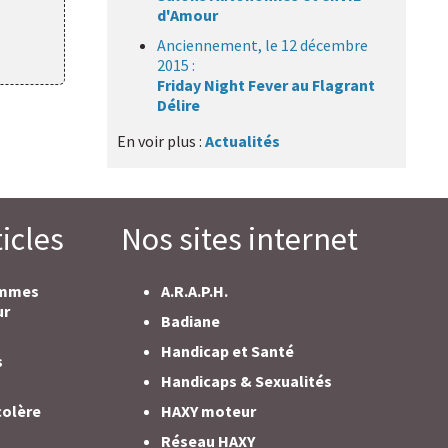
d'Amour
Anciennement, le 12 décembre
2015 :
Friday Night Fever au Flagrant
Délire
En voir plus :
Actualités
icles
Nos sites internet
ommes
A.R.A.P.H.
ur
Badiane
Handicap et Santé
s
Handicaps & Sexualités
colère
HAXY moteur
Réseau HAXY