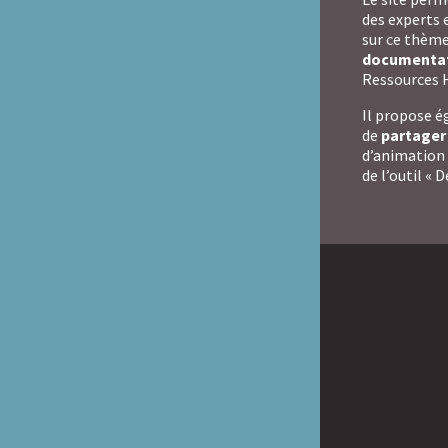
Badiane
des experts 
sur ce thème
Handicap et Santé
documenta
Ressources H
Handicaps & Sexualités
Il propose 
de
partager 
d’animation 
HAXY moteur
de l’outil 
Réseau HAXY