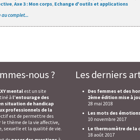
ective
,
Axe 3 : Mon corps
,
Echange d'outils et applications
le au complet...
ommes-nous ?
Les derniers art
AXY mental
est un site
Des femmes et des h
tiné à
l’entourage des
2ème édition mise à jo
n situation de handicap
28 mai 2018
ux professionnels de la
Les mots des émotion
jectif est de permettre des
10 novembre 2017
le thème de la vie affective,
, sexuelle et la qualité de vie.
Le thermomètre de la 
18 août 2017
met de
poser des questions
à