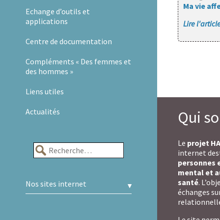
Ma vie aff
Echange d’outils et
applications
Lire l'artic
Centre de documentation
Compléments « Des femmes et
des hommes »
Liens utiles
Actualités
Qui s
Le
projet H
Rechercher :
internet des
personnes e
mental et a
santé
. L’ob
Nos sites internet
échanges sur 
A.R.A.P.H.
relationnelle
Le site per