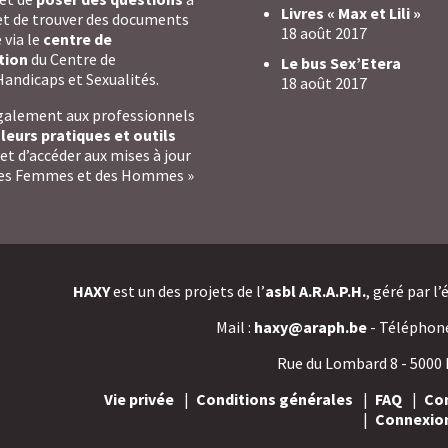
Livres « Max et Lili »
et de trouver des documents
18 août 2017
 via le
centre de
tion
du Centre de
Le bus Sex’Etera
andicaps et Sexualités.
18 août 2017
également aux professionnels
leurs pratiques et outils
et d’accéder aux mises à jour
« Des Femmes et des Hommes »
HAXY
est un des projets de l’
asbl A.R.A.P.H.
, géré par l
Mail :
haxy@araph.be
- Téléphone 
Rue du Lombard 8 - 5000
Vie privée
Conditions générales
FAQ
Co
Connexio