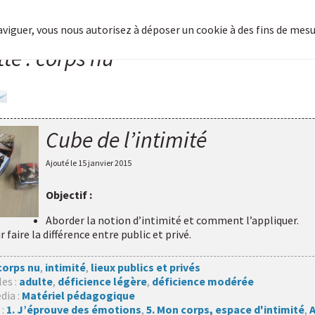
naviguer, vous nous autorisez à déposer un cookie à des fins de mes
tte : corps nu
Cube de l’intimité
Ajouté le
15 janvier 2015
Objectif :
Aborder la notion d’intimité et comment l’appliquer.
r faire la différence entre public et privé.
corps nu
,
intimité
,
lieux publics et privés
les :
adulte
,
déficience légère
,
déficience modérée
dia :
Matériel pédagogique
 :
1. J’éprouve des émotions
,
5. Mon corps, espace d'intimité
,
A