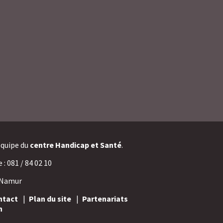
’équipe du
centre Handicap et Santé
.
: 081 / 84 02 10
 Namur
ntact
Plan du site
Partenariats
n