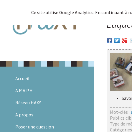
Ce site utilise Google Analytics. En continuant à 
Étique
Allez
Accueil
au
contenu
A.R.A.P.H.
Savoi
Réseau HAXY
Mot-clés :
A propos
Publics cib
Type de mé
Poser une question
Catégories