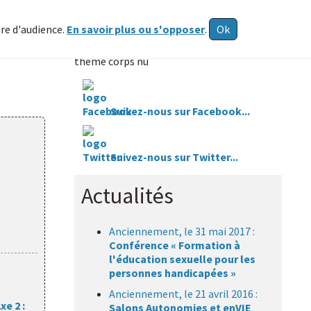
ure d'audience.
En savoir plus ou s'opposer
.
Ok
Vous êtes ici :
HAXY mental
» Articles sur le
thème corps nu
Suivez-nous sur Facebook...
Suivez-nous sur Twitter...
Actualités
Anciennement, le 31 mai 2017 :
Conférence « Formation à
l'éducation sexuelle pour les
personnes handicapées »
Anciennement, le 21 avril 2016 :
xe 2 :
Salons Autonomies et enVIE