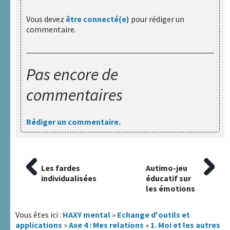
Vous devez
être connecté(e)
pour rédiger un
commentaire.
Pas encore de
commentaires
Rédiger un commentaire.
Article
Les fardes
Article
Autimo-jeu
Navigation
précédent
individualisées
suivant
éducatif sur
:
:
les émotions
de
l’article
Vous êtes ici :
HAXY mental
»
Echange d'outils et
applications
»
Axe 4 : Mes relations
»
1. Moi et les autres