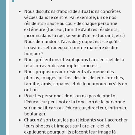
sites
internet
Nous discutons d’abord de situations concrètes
A.R.A.P.H.
vécues dans le centre. Par exemple, un de nos
résidents « saute au cou » de chaque personne
extérieure (facteur, famille d’autres résidents,
Badiane
inconnu dans la rue, serveur d’un restaurant, etc.).
Nous demandons l’avis du groupe : est-ce qu’ils
Handicap
trouvent cela adéquat comme manière de dire
et
bonjour ?
Santé
Nous présentons et expliquons l’arc-en-ciel de la
relation avec des exemples concrets.
Nous proposons aux résidents d’amener des
Handicaps
photos, images, pictos, dessins de leurs proches,
&
famille, amis, copains, et de leur amoureux s’ils en
Sexualités
ont un.
Pour les personnes dont on n’a pas de photo,
l’éducateur peut noter la fonction de la personne
HAXY
sur un petit carton : éducateur, directeur, infirmier,
moteur
boulanger.
Chacun à son tour, les pa rticipants vont accrocher
Réseau
leurs photos et images sur l’arc-en-ciel et
HAXY
expliquent pourquoi ils placent leur image là.