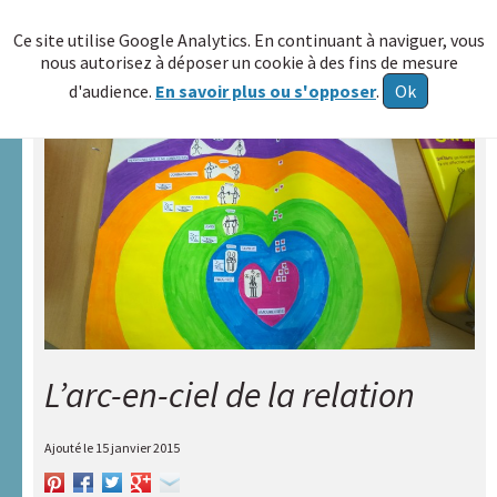
≡
Ce site utilise Google Analytics. En continuant à naviguer, vous
nous autorisez à déposer un cookie à des fins de mesure
Allez au
d'audience.
En savoir plus ou s'opposer
.
Ok
contenu
Accueil
A.R.A.P.H.
Réseau
HAXY
A
propos
L’arc-en-ciel de la relation
Poser
une
question
Ajouté le
15 janvier 2015
Echange