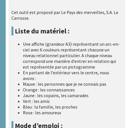
d’outils et
applications
Cet outil est proposé par Le Pays des merveilles, S.A. Le
Centre de
Carrosse.
documentation
Liste du matériel :
Compléments
« Des femmes
Une affiche (grandeur A3) représentant un arc-en-
et des
ciel avec 6 couleurs représentant chacune un
hommes »
niveau relationnel particulier. A chaque niveau
correspond une manière d’entrer en relation qui
Liens
est représentée par un pictogramme
utiles
En partant de l’extérieur vers le centre, nous
avons :
Actualités
Mauve : les personnes que je ne connais pas
Orange : les connaissances
Jaune : les copains, les camarades
Vert : les amis
Rechercher :
Bleu : la famille, les proches
Rose : les amoureux
Nos
Mode d’emploi :