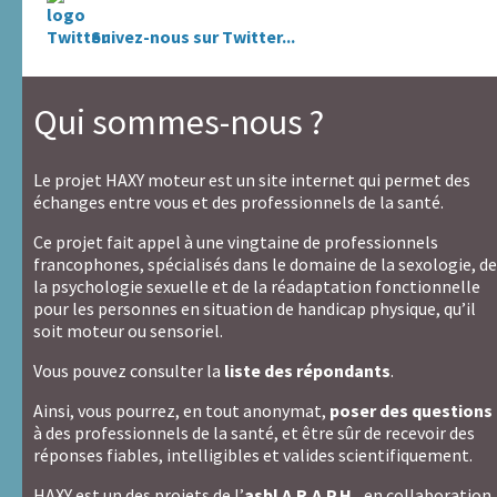
Nom / Pseudo
*
Suivez-nous sur Twitter...
Email
*
(ne sera pas publié)
Qui sommes-nous ?
Si ce n'est déjà fait,
lire les conditions générales
Le projet HAXY moteur est un site internet qui permet des
Je confirme avoir plus de 18 ans et avoir lu
les
échanges entre vous et des professionnels de la santé.
conditions générales
Ce projet fait appel à une vingtaine de professionnels
Recevoir une copie du message
francophones, spécialisés dans le domaine de la sexologie, de
la psychologie sexuelle et de la réadaptation fonctionnelle
Pour
Envoyer
pour les personnes en situation de handicap physique, qu’il
envoyer
Pour
soit moteur ou sensoriel.
ce
envoyer
formulaire,
ce
Vous pouvez consulter la
liste des répondants
.
ne
formulaire,
saisissez
ne
Ainsi, vous pourrez, en tout anonymat,
poser des questions
rien
cochez
à des professionnels de la santé, et être sûr de recevoir des
dans
pas
réponses fiables, intelligibles et valides scientifiquement.
ce
cette
HAXY est un des projets de l’
asbl A.R.A.P.H.
, en collaboration
champ
case.