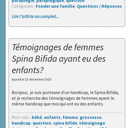
paraplégie
,
paraplégique
,
question
Santé
Catégories :
Fonder une famille
,
Questions / Réponses
Lire l'article au complet...
HAXY
mental
Réseau
Témoignages de femmes
HAXY
Spina Bifida ayant eu des
enfants?
Ajouté le
13 décembre 2010
Bonjour, je suis porteuse d’un handicap, le Spina Bifida,
et je recherche des témoignages de femmes ayant le
même handicap que moi qui ont eu des enfants.
Mot-clés :
bébé
,
enfants
,
femme
,
grossesse
,
handicap
,
question
,
spina bifida
,
témoignage