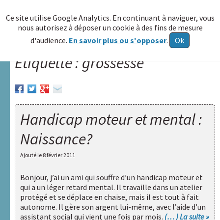
≡
Ce site utilise Google Analytics. En continuant à naviguer, vous
nous autorisez à déposer un cookie à des fins de mesure
Allez au
d'audience.
En savoir plus ou s'opposer
.
Ok
contenu
Étiquette : grossesse
Accueil
A.R.A.P.H.
Réseau
Handicap moteur et mental :
HAXY
Naissance?
A
propos
Ajouté le
8 février 2011
Poser
Bonjour, j’ai un ami qui souffre d’un handicap moteur et
une
qui a un léger retard mental. Il travaille dans un atelier
question
protégé et se déplace en chaise, mais il est tout à fait
autonome. Il gère son argent lui-même, avec l’aide d’un
Centre de
assistant social qui vient une fois par mois.
(… ) La suite »