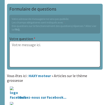
Formulaire de questions
Votre adresse de messagerie ne sera pas publiée.
Les champs obligatoires sont indiqués avec
*
.
Des questions sur le fonctionnement des questions/réponses ? Allez voir
la
FAQ
.
Votre question
*
Sujet
Vous êtes ici :
HAXY moteur
» Articles sur le thème
grossesse
Lien avec la personne dont vous parlez :
Suivez-nous sur Facebook...