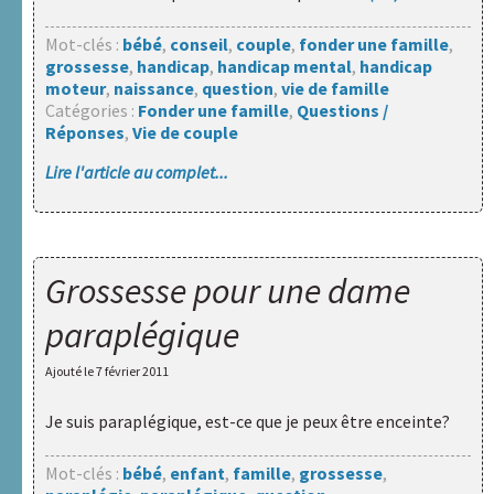
documentation
Mot-clés :
bébé
,
conseil
,
couple
,
fonder une famille
,
Liens
grossesse
,
handicap
,
handicap mental
,
handicap
utiles
moteur
,
naissance
,
question
,
vie de famille
Catégories :
Fonder une famille
,
Questions /
Actualités
Réponses
,
Vie de couple
Lire l'article au complet...
Rechercher :
Nos
Grossesse pour une dame
sites
internet
paraplégique
A.R.A.P.H.
Ajouté le
7 février 2011
Badiane
Je suis paraplégique, est-ce que je peux être enceinte?
Handicap
Mot-clés :
bébé
,
enfant
,
famille
,
grossesse
,
et