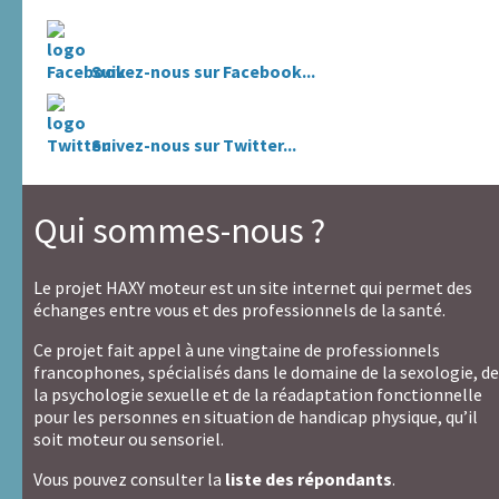
Lien avec la personne dont vous parlez :
Suivez-nous sur Facebook...
Nom / Pseudo
*
Suivez-nous sur Twitter...
Email
*
(ne sera pas publié)
Qui sommes-nous ?
Si ce n'est déjà fait,
lire les conditions générales
Le projet HAXY moteur est un site internet qui permet des
Je confirme avoir plus de 18 ans et avoir lu
les
échanges entre vous et des professionnels de la santé.
conditions générales
Ce projet fait appel à une vingtaine de professionnels
Recevoir une copie du message
francophones, spécialisés dans le domaine de la sexologie, de
la psychologie sexuelle et de la réadaptation fonctionnelle
Pour
Envoyer
pour les personnes en situation de handicap physique, qu’il
envoyer
Pour
soit moteur ou sensoriel.
ce
envoyer
formulaire,
ce
Vous pouvez consulter la
liste des répondants
.
ne
formulaire,