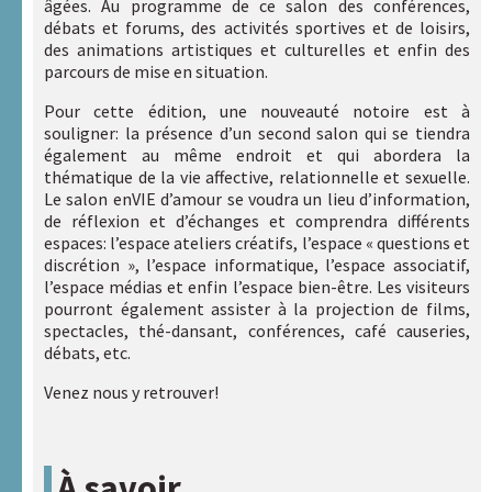
documentation
âgées. Au programme de ce salon des conférences,
débats et forums, des activités sportives et de loisirs,
Liens
des animations artistiques et culturelles et enfin des
utiles
parcours de mise en situation.
Pour cette édition, une nouveauté notoire est à
Actualités
souligner: la présence d’un second salon qui se tiendra
également au même endroit et qui abordera la
thématique de la vie affective, relationnelle et sexuelle.
Rechercher :
Le salon enVIE d’amour se voudra un lieu d’information,
de réflexion et d’échanges et comprendra différents
espaces: l’espace ateliers créatifs, l’espace « questions et
discrétion », l’espace informatique, l’espace associatif,
Nos
l’espace médias et enfin l’espace bien-être. Les visiteurs
sites
pourront également assister à la projection de films,
internet
spectacles, thé-dansant, conférences, café causeries,
A.R.A.P.H.
débats, etc.
Venez nous y retrouver!
Badiane
Handicap
À savoir
et