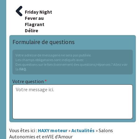
Article
Friday Night
Navigation
précédent
Fever au
:
Flagrant
de
Délire
l’article
Formulaire de questions
Votre adresse de messagerie ne sera pas publiée.
Les champs obligatoires sont indiqués avec
*
.
Des questions sur le fonctionnement des questions/réponses ? Allez voir
la
FAQ
.
Votre question
*
Sujet
Vous êtes ici :
HAXY moteur
»
Actualités
» Salons
Autonomies et enVIE d’Amour