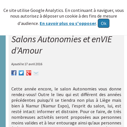
≡
Ce site utilise Google Analytics. En continuant à naviguer, vous
nous autorisez à déposer un cookie à des fins de mesure
Allez au
d'audience.
En savoir plus ou s'opposer
.
Ok
contenu
Salons Autonomies et enVIE
Accueil
d’Amour
A.R.A.P.H.
Réseau
Ajouté le
17 avril 2016
HAXY
A
propos
Cette année encore, le salon Autonomies vous donne
rendez-vous! Outre le lieu qui est différent des années
Poser
précédentes puisqu’il se tiendra non plus à Liège mais
une
bien à Namur (Namur Expo), l’esprit du salon, lui, est
question
resté intact: informer et distraire. Pour ce faire, de très
nombreuses activités seront proposées aux personnes
Centre de
moins valides et à leur entourage ainsi qu’aux personnes