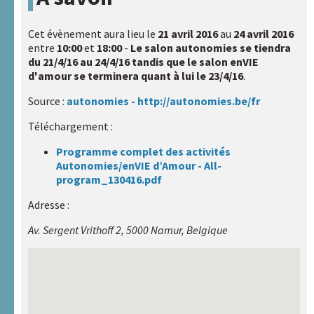
Santé
Cet évènement aura lieu le
21 avril 2016
au
24 avril 2016
HAXY
entre
10:00
et
18:00
-
Le salon autonomies se tiendra
mental
du 21/4/16 au 24/4/16 tandis que le salon enVIE
d'amour se terminera quant à lui le 23/4/16
.
Réseau
Source :
autonomies - http://autonomies.be/fr
HAXY
Téléchargement :
Programme complet des activités
Autonomies/enVIE d’Amour - All-
program_130416.pdf
Adresse :
Av. Sergent Vrithoff 2, 5000 Namur, Belgique