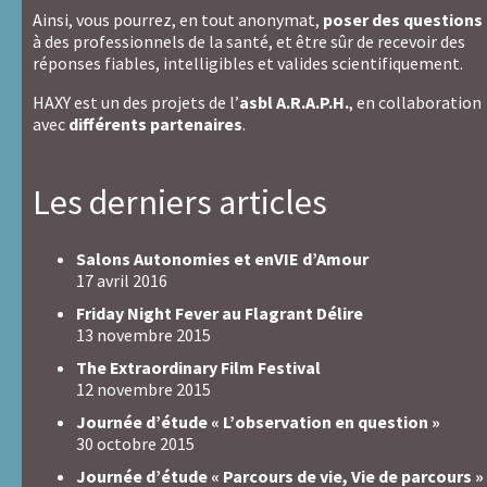
saisissez
ne
Ainsi, vous pourrez, en tout anonymat,
poser des questions
rien
cochez
à des professionnels de la santé, et être sûr de recevoir des
dans
pas
réponses fiables, intelligibles et valides scientifiquement.
ce
cette
HAXY est un des projets de l’
asbl A.R.A.P.H.
, en collaboration
champ
case.
avec
différents partenaires
.
Les derniers articles
Salons Autonomies et enVIE d’Amour
17 avril 2016
Friday Night Fever au Flagrant Délire
13 novembre 2015
The Extraordinary Film Festival
12 novembre 2015
Journée d’étude « L’observation en question »
30 octobre 2015
Journée d’étude « Parcours de vie, Vie de parcours »