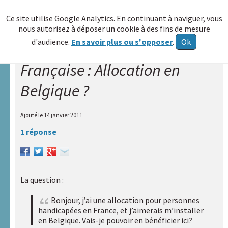
≡
Ce site utilise Google Analytics. En continuant à naviguer, vous
nous autorisez à déposer un cookie à des fins de mesure
Allez au
d'audience.
En savoir plus ou s'opposer
.
Ok
contenu
Française : Allocation en
Accueil
Belgique ?
A.R.A.P.H.
Réseau
Ajouté le
14 janvier 2011
HAXY
1 réponse
A
propos
Poser
La question :
une
question
Bonjour, j’ai une allocation pour personnes
handicapées en France, et j’aimerais m’installer
Centre de
en Belgique. Vais-je pouvoir en bénéficier ici?