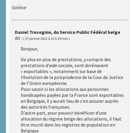
documentation
Galiève
Liens
utiles
Actualités
Daniel Tresegnie, du Service Public Fédéral belge
dit :
17 janvier 2011 à 11 h 25 min
Bonjour,
Rechercher :
De plus en plus de prestations, y compris des
prestations d’aide sociale, sont dorénavant
« exportables », notamment sur base de
Nos
l’évolution de la jurisprudence de la Cour de Justice
sites
de l’Union européenne.
internet
Pour savoir si les allocations aux personnes
A.R.A.P.H.
handicapées payées par la France sont exportables
en Belgique, il y aurait lieu de s’en assurer auprès
des autorités françaises.
Badiane
D’autre part, pour pouvoir bénéficier d’une
allocation du régime belge des allocations, il faut
être inscrit dans les registres de population en
Handicap
Belgique.
et