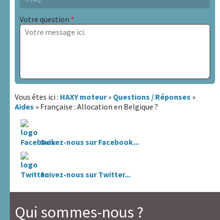
Votre question
*
Sujet
Vous êtes ici :
HAXY moteur
»
Questions / Réponses
»
Aides
» Française : Allocation en Belgique ?
Lien avec la personne dont vous parlez :
Suivez-nous sur Facebook...
Nom / Pseudo
*
Suivez-nous sur Twitter...
Email
*
(ne sera pas publié)
Qui sommes-nous ?