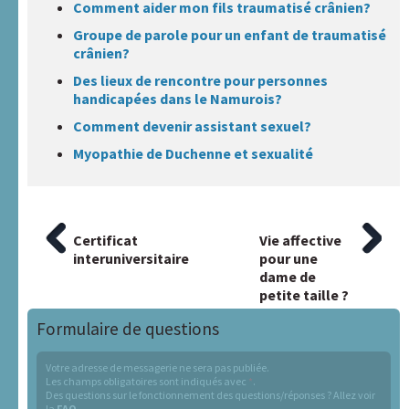
Comment aider mon fils traumatisé crânien?
Groupe de parole pour un enfant de traumatisé
crânien?
Des lieux de rencontre pour personnes
handicapées dans le Namurois?
Comment devenir assistant sexuel?
Myopathie de Duchenne et sexualité
Article
Certificat
Article
Vie affective
Navigation
interuniversitaire
suivant
pour une
pr�c�dent
:
dame de
de
:
petite taille ?
l’article
Formulaire de questions
Votre adresse de messagerie ne sera pas publiée.
Les champs obligatoires sont indiqués avec
*
.
Des questions sur le fonctionnement des questions/réponses ? Allez voir
la
FAQ
.