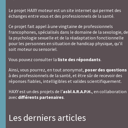
Si ce n'est déjà fait,
lire les conditions générales
Le projet HAXY moteur est un site internet qui permet des
Je confirme avoir plus de 18 ans et avoir lu
les
échanges entre vous et des professionnels de la santé.
conditions générales
Ce projet fait appel à une vingtaine de professionnels
Recevoir une copie du message
francophones, spécialisés dans le domaine de la sexologie, de
la psychologie sexuelle et de la réadaptation fonctionnelle
Pour
Envoyer
pour les personnes en situation de handicap physique, qu’il
envoyer
Pour
soit moteur ou sensoriel.
ce
envoyer
formulaire,
ce
Vous pouvez consulter la
liste des répondants
.
ne
formulaire,
saisissez
ne
Ainsi, vous pourrez, en tout anonymat,
poser des questions
rien
cochez
à des professionnels de la santé, et être sûr de recevoir des
dans
pas
réponses fiables, intelligibles et valides scientifiquement.
ce
cette
HAXY est un des projets de l’
asbl A.R.A.P.H.
, en collaboration
champ
case.
avec
différents partenaires
.
Les derniers articles