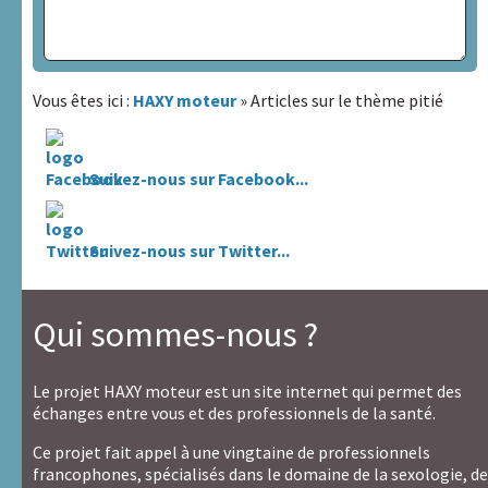
Santé
HAXY
Sujet
mental
Vous êtes ici :
HAXY moteur
» Articles sur le thème pitié
Réseau
Lien avec la personne dont vous parlez :
HAXY
Suivez-nous sur Facebook...
Nom / Pseudo
*
Suivez-nous sur Twitter...
Email
*
(ne sera pas publié)
Qui sommes-nous ?
Si ce n'est déjà fait,
lire les conditions générales
Le projet HAXY moteur est un site internet qui permet des
échanges entre vous et des professionnels de la santé.
Je confirme avoir plus de 18 ans et avoir lu
les
conditions générales
Ce projet fait appel à une vingtaine de professionnels
francophones, spécialisés dans le domaine de la sexologie, de