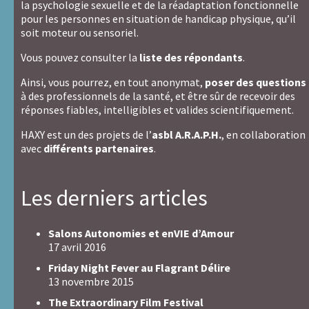
Recevoir une copie du message
la psychologie sexuelle et de la réadaptation fonctionnelle
pour les personnes en situation de handicap physique, qu’il
Pour
Envoyer
soit moteur ou sensoriel.
envoyer
Pour
ce
envoyer
Vous pouvez consulter la
liste des répondants
.
formulaire,
ce
ne
formulaire,
Ainsi, vous pourrez, en tout anonymat,
poser des questions
saisissez
ne
à des professionnels de la santé, et être sûr de recevoir des
rien
cochez
réponses fiables, intelligibles et valides scientifiquement.
dans
pas
HAXY est un des projets de l’
asbl A.R.A.P.H.
, en collaboration
ce
cette
avec
différents partenaires
.
champ
case.
Les derniers articles
Salons Autonomies et enVIE d’Amour
17 avril 2016
Friday Night Fever au Flagrant Délire
13 novembre 2015
The Extraordinary Film Festival