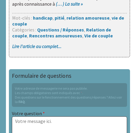
documentation
après connaissance à
(… ) La suite »
Liens
Mot-clés :
handicap
,
pitié
,
relation amoureuse
,
vie de
utiles
couple
Catégories :
Questions / Réponses
,
Relation de
Actualités
couple
,
Rencontres amoureuses
,
Vie de couple
Lire l'article au complet...
Rechercher :
Nos
Formulaire de questions
sites
internet
Votre adresse de messagerie ne sera pas publiée.
Les champs obligatoires sont indiqués avec
*
.
A.R.A.P.H.
Des questions sur le fonctionnement des questions/réponses ? Allez voir
la
FAQ
.
Badiane
Votre question
*
Handicap
et