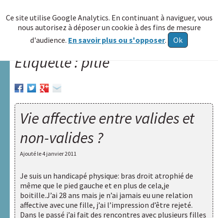
≡
Ce site utilise Google Analytics. En continuant à naviguer, vous
nous autorisez à déposer un cookie à des fins de mesure
Allez au
d'audience.
En savoir plus ou s'opposer
.
Ok
contenu
Étiquette : pitié
Accueil
A.R.A.P.H.
Réseau
Vie affective entre valides et
HAXY
non-valides ?
A
propos
Ajouté le
4 janvier 2011
Poser
Je suis un handicapé physique: bras droit atrophié de
une
même que le pied gauche et en plus de cela,je
question
boitille.J’ai 28 ans mais je n’ai jamais eu une relation
affective avec une fille, j’ai l’impression d’être rejeté.
Centre de
Dans le passé j’ai fait des rencontres avec plusieurs filles