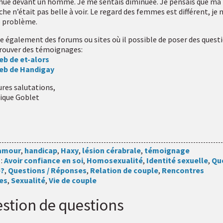
 nue devant un homme. Je me sentais diminuée. Je pensais que ma
e n’était pas belle à voir. Le regard des femmes est différent, je n
e problème.
ste également des forums ou sites où il possible de poser des quest
trouver des témoignages:
eb de et-alors
web de Handigay
ures salutations,
ique Goblet
amour
,
handicap
,
Haxy
,
lésion cérabrale
,
témoignage
 :
Avoir confiance en soi
,
Homosexualité
,
Identité sexuelle
,
Qu
e?
,
Questions / Réponses
,
Relation de couple
,
Rencontres
es
,
Sexualité
,
Vie de couple
stion de questions