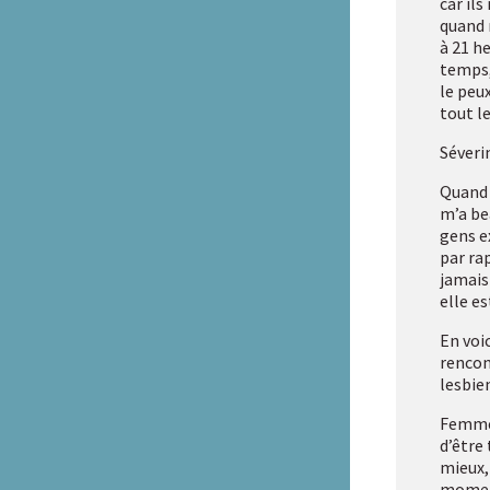
car ils
quand m
à 21 h
temps, 
le peu
tout l
Séveri
Quand j
m’a be
gens e
par ra
jamais
elle es
En voi
rencon
lesbie
Femme,
d’être
mieux, 
moment