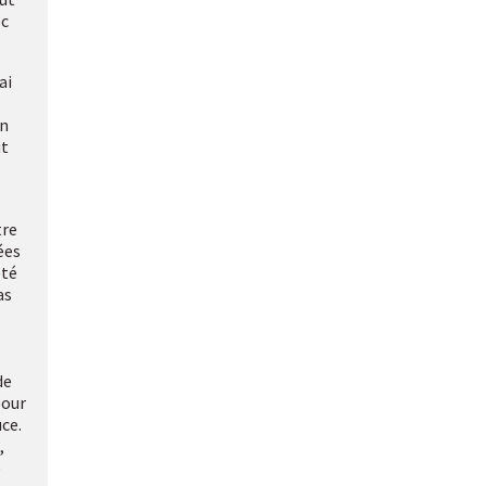
ec
ai
on
ut
tre
ées
été
as
de
pour
ce.
,
e