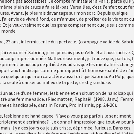
 ne sont pas accessibles. Je compte m’installer à Paris, parce qu’il 
ême plein de trucs à faire là-bas. Versailles, c’est l’enfer: tout f
eures. Avant, je pleurais davantage sur mon sort. Depuis quelque
j’ai envie de vivre à fond, de m’amuser, de profiter de la vie tant qu
x. Et je veux vraiment que les gens comprennent que je suis comme
e monde.
ne, 23 ans, intermittente du spectacle, (compagne valide de Sabrin
’ai rencontré Sabrina, je ne pensais pas qu’elle était aussi active. 
aucoup impressionnée. Malheureusement, je trouve que, parfois, l
xpriment beaucoup de pitié. Je voudrais que les mentalités chang
pport aux handicaps comme par rapport à l’homosexualité. Je n’ai
 vu quelqu’un qui a un caractère aussi fort que Sabrina. Au Pulp, qu
t la seule à danser au milieu de la piste, c’est grandiose.
ci un autre d’une femme, lesbienne et en situation de handicap qui
tré une femme valide. (Riedmatten, Raphaël. (1998, Janv.). Femm
nne et handicapée, dans In Forum, Pro Infirmis, pp. 24-26).
 lesbienne et handicapée. N’avez-vous pas parfois le sentiment
 triplement discriminée? : Je donne l’impression que tout va pour l
mais il y a des jours où je suis triste, déprimée, furieuse. Dans ces
s-là, je me dis: « Je suis femme, lesbienne, et handicapée! J’ai t