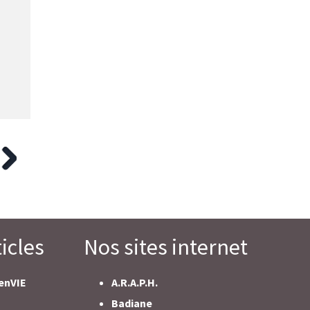
icles
Nos sites internet
enVIE
A.R.A.P.H.
Badiane