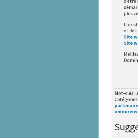
d’être
démarch
plus c
Il exi
et de 
Site w
Site 
Meille
Domin
Mot-clés :
Catégories
partenair
amoureus
Sugge