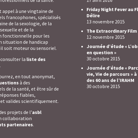
professionnels de la santé.
17 avril 2016
Friday Night Fever au 
it appel à une vingtaine de
Délire
ls francophones, spécialisés
13 novembre 2015
ine de la sexologie, de la
sexuelle et de la
The Extraordinary Film
 fonctionnelle pour les
12 novembre 2015
 situation de handicap
Journée d’étude « L’o
il soit moteur ou sensoriel.
en question »
30 octobre 2015
consulter la
liste des
.
Journée d’étude « Par
vie, Vie de parcours » à
pourrez, en tout anonymat,
des 60 ans de l’IRAHM
uestions
à des
30 octobre 2015
s de la santé, et être sûr de
 réponses fiables,
 et valides scientifiquement.
es projets de l’
asbl
en collaboration
nts partenaires
.