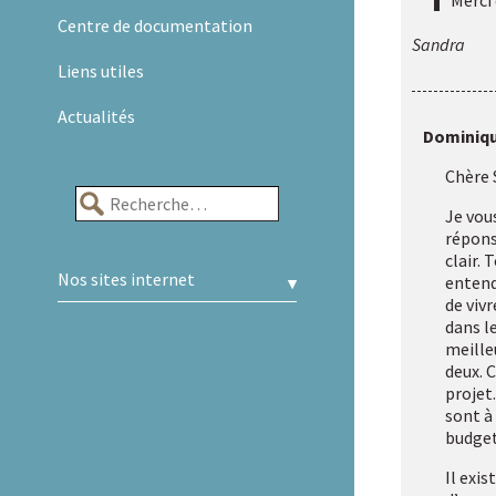
Merci 
Centre de documentation
Sandra
Liens utiles
Actualités
Dominiqu
Chère 
Rechercher :
Je vou
répons
clair.
Nos sites internet
entend
de vivr
A.R.A.P.H.
dans le
meille
Badiane
deux. C
projet.
sont à
Handicap et Santé
budg
Il exi
HAXY mental