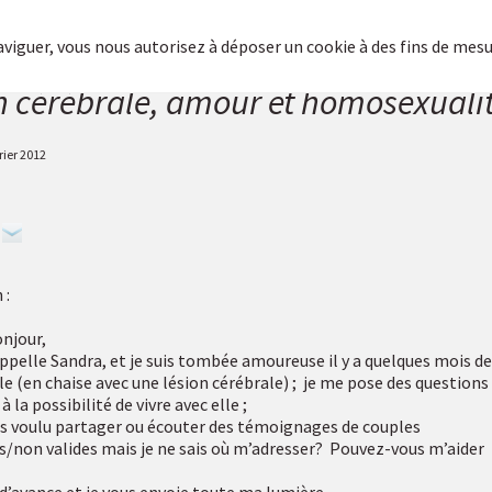
naviguer, vous nous autorisez à déposer un cookie à des fins de mes
n cérébrale, amour et homosexuali
rier 2012
 :
njour,
ppelle Sandra, et je suis tombée amoureuse il y a quelques mois de
e (en chaise avec une lésion cérébrale) ; je me pose des questions
à la possibilité de vivre avec elle ;
ais voulu partager ou écouter des témoignages de couples
es/non valides mais je ne sais où m’adresser? Pouvez-vous m’aider