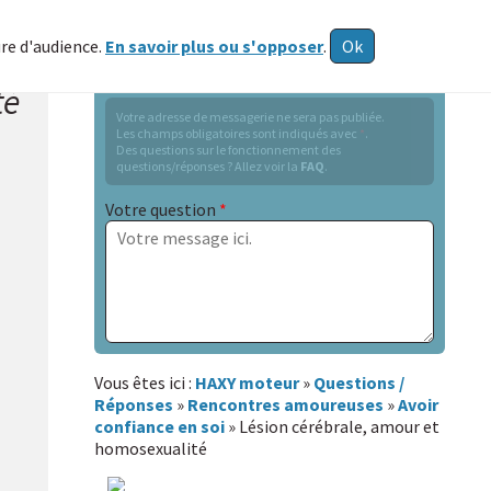
ure d'audience.
En savoir plus ou s'opposer
.
Ok
Formulaire de questions
té
Votre adresse de messagerie ne sera pas publiée.
Les champs obligatoires sont indiqués avec
*
.
Des questions sur le fonctionnement des
questions/réponses ? Allez voir la
FAQ
.
Votre question
*
Sujet
Vous êtes ici :
HAXY moteur
»
Questions /
Réponses
»
Rencontres amoureuses
»
Avoir
confiance en soi
» Lésion cérébrale, amour et
Lien avec la personne dont vous parlez :
homosexualité