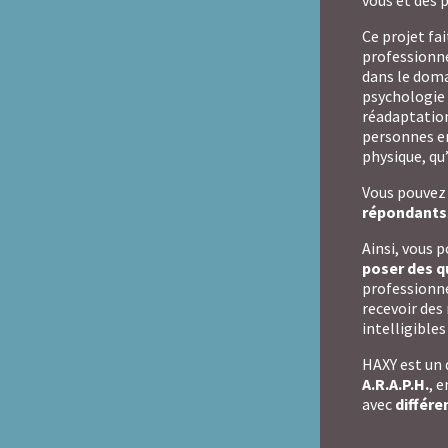
vous et des 
Ce projet fa
professionne
dans le doma
psychologie 
réadaptation
personnes en
physique, qu’
Vous pouvez 
répondants
Ainsi, vous 
poser des q
professionnel
recevoir des
intelligibles
HAXY est un d
A.R.A.P.H.
, 
avec
différe