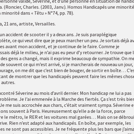
personne valide, Séverine, et d’une personne en situation de handi
a. (Roncier, Charles. (2003, Janv.). Homos Handicapés une minorit
 minorité dans « Têtu » N°74, pp. 78).
, 21 ans, artiste, Versailles.
 un accident de scooter il y a deux ans. Je suis paraplégique
lète, ce qui veut dire que je peux marcher un peu. Je sortais déjà a
lles avant mon accident, et je continue de le faire. Comme je
sais déjà le milieu, je n’ai pas eu peur d’y retourner. Je trouve que 
 des gens a changé, mais il exprime beaucoup de sympathie. On m
e souvent ce qui m’est arrivé, si je marcherais de nouveau un jour,
urage, on me dit que c’est bien de bouger, de sortir en boîte… C’e
ant de montrer que les handicapés peuvent faire les mêmes chos
 autres.
ncontré Séverine au mois d’avril dernier. Mon handicap ne lui a pas
roblème. Je l’ai emmenée à la Marche des fiertés. Ça s’est très bie
 Je me suis accrochée aux chars, c’était vraiment sympa. Séverine e
lons souvent à Paris. Heureusement qu’elle a de la force, parce
re le métro, le RER et les voitures mal garées… Mais on se débroui
rrive. Rien n’est adapté aux handicapés. En boîte, par exemple, les
es ne sont pas accessibles. Je ne fréquente plus les bars que j’aima