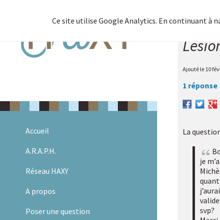
Ce site utilise Google Analytics. En continuant à 
Lésio
Ajouté le
10 fév
1 réponse
Allez
Accueil
La question
au
contenu
A.R.A.P.H.
Bo
je m’a
Réseau HAXY
Michèl
quant 
j’aur
A propos
valid
svp?
Poser une question