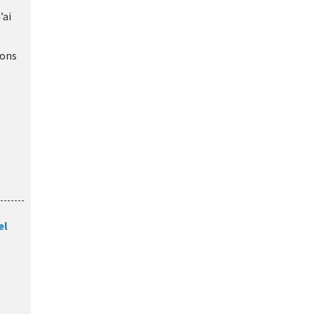
’ai
ions
el