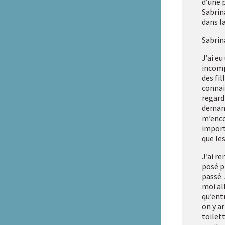
d’une 
Sabrin
Réseau HAXY
dans la
Sabrina
J’ai eu
incomp
des fi
connais
regard
demand
m’enco
import
que les
J’ai re
posé p
passé.
moi al
qu’ent
on y a
toilett