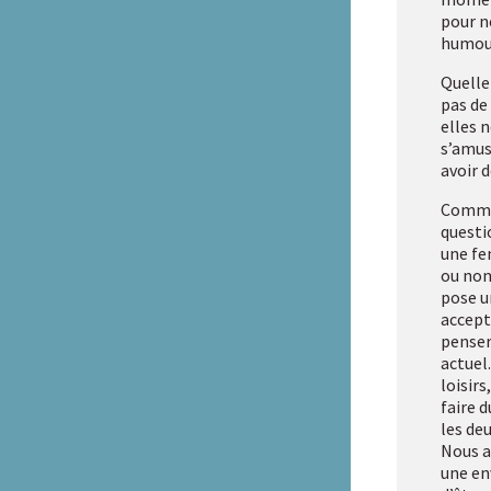
pour n
humou
Quelle 
pas de
elles 
s’amuse
avoir d
Commen
questio
une fe
ou non
pose u
accept
penser
actuel.
loisirs
faire 
les de
Nous av
une env