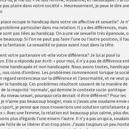
e pas plaire dans notre société ». Heureusement, je peux le dire av
r.
place occupe le handicap dans votre vie affective et sexuelle? Je n’
 problème particulier dans ma relation. Il y a des différences, mais
ne sont pas liées au handicap. On a une vie sexuelle très épanouie, 
 beaucoup. Si l’on ne peut pas faire l’une ou l’autre position, il fa
e la fantaisie. La sexualité se passe avant tout dans la tête.
t votre partenaire vit-elle votre différence? Je lui ai posé la
n. Elle a répondu par écrit: « pour moi, il n’y a pas de différence en
mme handicapée et non handicapée. Nous avons toutes, handicap
, nos coins d’ombres. Les problèmes commencent lorsque la soci
n regard sentencieux sur la différence et l’anormalité, et ne veut p
er le handicap. Ces problèmes résultent souvent de la manière de
 de la majorité ‘normale’, qui domine le contexte socio-politique
 Au niveau sexuel, pourquoi cela devrait-il être différent? Pour les
, je n’aime pas beaucoup bouger, mais si j’avais une soudaine envie 
du sport, je pense que nous trouverions une solution satisfaisante 
ux ». Avec une femme, la relation est beaucoup plus calme, plus dou
ons plus d’égards l’une envers l’autre. Il n’y a pas un qui a, soudain
ie folle de se libérer d’un trop plein. J’avais toujours un peu hont