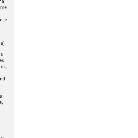
y a
erme
e je
a).
Ça
es
ent,
and
 a
e,
e
out