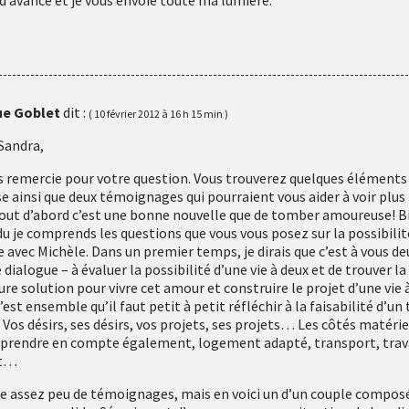
d’avance et je vous envoie toute ma lumière.
e Goblet
dit :
10 février 2012 à 16 h 15 min
Sandra,
s remercie pour votre question. Vous trouverez quelques éléments
e ainsi que deux témoignages qui pourraient vous aider à voir plus
 Tout d’abord c’est une bonne nouvelle que de tomber amoureuse! B
u je comprends les questions que vous vous posez sur la possibilit
e avec Michèle. Dans un premier temps, je dirais que c’est à vous de
 dialogue – à évaluer la possibilité d’une vie à deux et de trouver la
ure solution pour vivre cet amour et construire le projet d’une vie 
’est ensemble qu’il faut petit à petit réfléchir à la faisabilité d’un 
 Vos désirs, ses désirs, vos projets, ses projets… Les côtés matérie
 prendre en compte également, logement adapté, transport, trava
et…
ste assez peu de témoignages, mais en voici un d’un couple compos