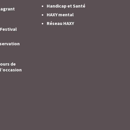
Handicap et Santé
Flagrant
HAXY mental
Réseau HAXY
 Festival
bservation
cours de
 l’occasion