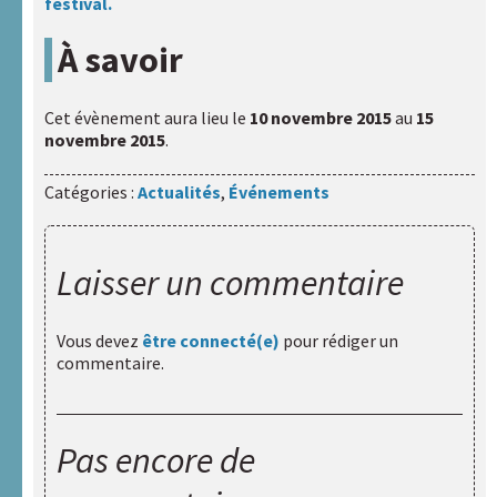
sites
festival.
internet
À savoir
A.R.A.P.H.
Badiane
Cet évènement aura lieu le
10 novembre 2015
au
15
novembre 2015
.
Handicap
Catégories :
Actualités
,
Événements
et
Santé
Laisser un commentaire
Handicaps
&
Sexualités
Vous devez
être connecté(e)
pour rédiger un
commentaire.
HAXY
moteur
Pas encore de
Réseau
HAXY