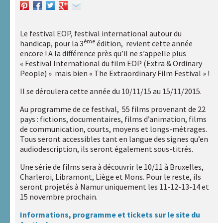
d’outils et
applications
Centre de
Le festival EOP, festival international autour du
documentation
ème
handicap, pour la 3
édition, revient cette année
encore ! A la différence près qu’il ne s’appelle plus
Compléments
« Festival International du film EOP (Extra & Ordinary
« Des femmes
People) » mais bien « The Extraordinary Film Festival » !
et des
hommes »
Il se déroulera cette année du 10/11/15 au 15/11/2015.
Au programme de ce festival, 55 films provenant de 22
Liens
pays : fictions, documentaires, films d’animation, films
utiles
de communication, courts, moyens et longs-métrages.
Tous seront accessibles tant en langue des signes qu’en
Actualités
audiodescription, ils seront également sous-titrés.
Une série de films sera à découvrir le 10/11 à Bruxelles,
Charleroi, Libramont, Liège et Mons. Pour le reste, ils
Rechercher :
seront projetés à Namur uniquement les 11-12-13-14 et
15 novembre prochain.
Nos
Informations, programme et tickets sur le site du