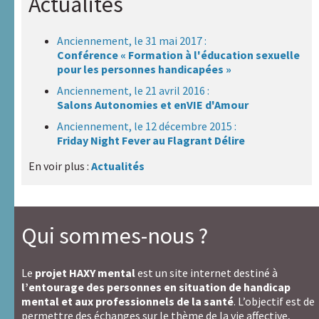
Actualités
Anciennement, le 31 mai 2017 :
Conférence « Formation à l'éducation sexuelle
pour les personnes handicapées »
Anciennement, le 21 avril 2016 :
Salons Autonomies et enVIE d'Amour
Anciennement, le 12 décembre 2015 :
Friday Night Fever au Flagrant Délire
En voir plus :
Actualités
Qui sommes-nous ?
Le
projet HAXY mental
est un site internet destiné à
l’entourage des personnes en situation de handicap
mental et aux professionnels de la santé
. L’objectif est de
permettre des échanges sur le thème de la vie affective,