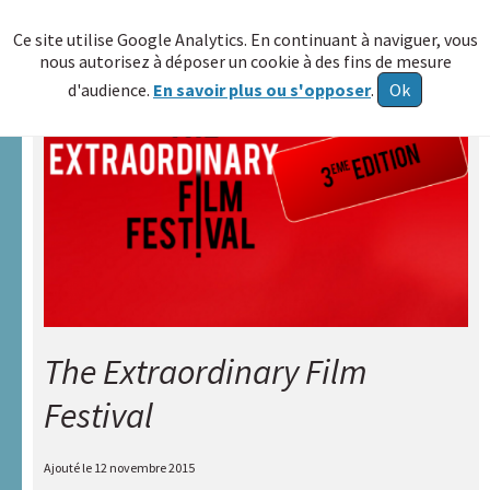
≡
Ce site utilise Google Analytics. En continuant à naviguer, vous
nous autorisez à déposer un cookie à des fins de mesure
Allez au
d'audience.
En savoir plus ou s'opposer
.
Ok
contenu
Accueil
A.R.A.P.H.
Réseau
HAXY
A
propos
The Extraordinary Film
Poser
une
Festival
question
Echange
Ajouté le
12 novembre 2015