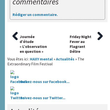
commentaires
Rédiger un commentaire.
Article
Journée
Article
Friday Night
Navigation
précédent
d’étude
suivant
Fever au
:
« L’observation
:
Flagrant
de
en question »
Délire
l’article
Vous êtes ici :
HAXY mental
»
Actualités
» The
Extraordinary Film Festival
Suivez-nous sur Facebook...
Suivez-nous sur Twitter...