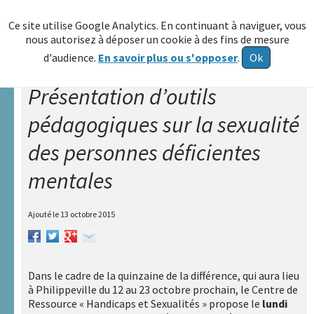
≡
Ce site utilise Google Analytics. En continuant à naviguer, vous
nous autorisez à déposer un cookie à des fins de mesure
Allez au
d'audience.
En savoir plus ou s'opposer
.
Ok
contenu
Présentation d’outils
Accueil
pédagogiques sur la sexualité
A.R.A.P.H.
des personnes déficientes
Réseau
HAXY
mentales
A
propos
Ajouté le
13 octobre 2015
Poser
une
question
Dans le cadre de la quinzaine de la différence, qui aura lieu
à Philippeville du 12 au 23 octobre prochain, le Centre de
Echange
Ressource « Handicaps et Sexualités » propose le
lundi