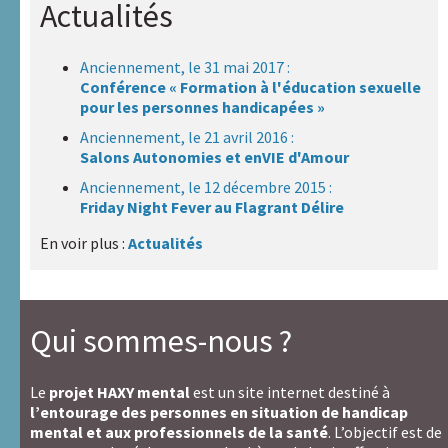
Actualités
Anciennement, le 31 mai 2017 :
Conférence « Formation à l'éducation sexuelle
pour les personnes handicapées »
Anciennement, le 21 avril 2016 :
Salons Autonomies et enVIE d'Amour
Anciennement, le 12 décembre 2015 :
Friday Night Fever au Flagrant Délire
En voir plus :
Actualités
Qui sommes-nous ?
Le
projet HAXY mental
est un site internet destiné à
l’entourage des personnes en situation de handicap
mental et aux professionnels de la santé
. L’objectif est de