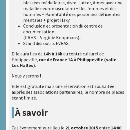
sites
blessées médullaires, Vivre, Lutter, Aimer avec une
internet
maladie neuromusculaire) + Des femmes et des
hommes + Parentalité des personnes déficientes
A.R.A.P.H.
mentales + projet Haxy
Conclusion et présentation du centre de
Badiane
documentation
(CRHS – Virginie Koopmans).
Stand des outils EVRAS.
Handicap
et
Elle aura lieu de
14h à 16h
au centre culturel de
Santé
Philippeville,
rue de France 1A à Philippeville (salle
Les Halles)
.
Handicaps
Nous y serons !
&
Sexualités
Elle est gratuite mais une réservation est souhaitée
auprès des associations partenaires, le nombre de places
étant limité.
HAXY
moteur
À savoir
Réseau
HAXY
Cet évènement aura lieu le
21 octobre 2015
entre
14:00