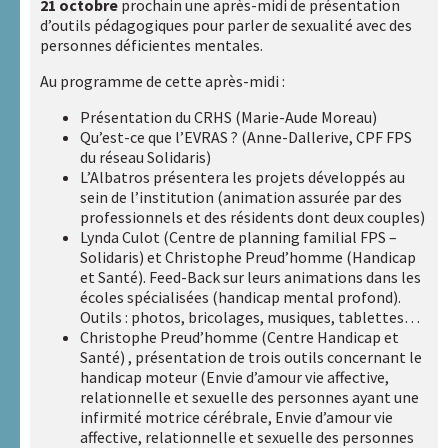
d’outils et
21 octobre
prochain une après-midi de présentation
applications
d’outils pédagogiques pour parler de sexualité avec des
personnes déficientes mentales.
Centre de
Au programme de cette après-midi :
documentation
Présentation du CRHS (Marie-Aude Moreau)
Compléments
Qu’est-ce que l’EVRAS ? (Anne-Dallerive, CPF FPS
« Des femmes
du réseau Solidaris)
et des
L’Albatros présentera les projets développés au
hommes »
sein de l’institution (animation assurée par des
professionnels et des résidents dont deux couples)
Liens
Lynda Culot (Centre de planning familial FPS –
utiles
Solidaris) et Christophe Preud’homme (Handicap
et Santé). Feed-Back sur leurs animations dans les
Actualités
écoles spécialisées (handicap mental profond).
Outils : photos, bricolages, musiques, tablettes…
Christophe Preud’homme (Centre Handicap et
Rechercher :
Santé) , présentation de trois outils concernant le
handicap moteur (Envie d’amour vie affective,
relationnelle et sexuelle des personnes ayant une
infirmité motrice cérébrale, Envie d’amour vie
Nos
affective, relationnelle et sexuelle des personnes