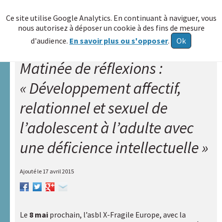
≡
Ce site utilise Google Analytics. En continuant à naviguer, vous
nous autorisez à déposer un cookie à des fins de mesure
Allez au
d'audience.
En savoir plus ou s'opposer
.
Ok
contenu
Matinée de réflexions :
Accueil
« Développement affectif,
A.R.A.P.H.
relationnel et sexuel de
Réseau
HAXY
l’adolescent à l’adulte avec
A
une déficience intellectuelle »
propos
Poser
Ajouté le
17 avril 2015
une
question
Echange
Le
8 mai
prochain, l’asbl X-Fragile Europe, avec la