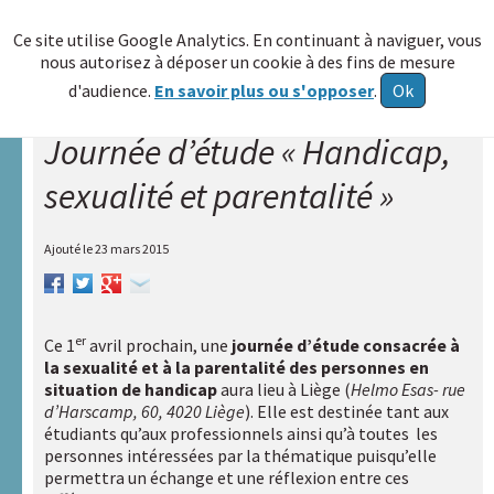
≡
Ce site utilise Google Analytics. En continuant à naviguer, vous
nous autorisez à déposer un cookie à des fins de mesure
Allez au
d'audience.
En savoir plus ou s'opposer
.
Ok
contenu
Journée d’étude « Handicap,
Accueil
sexualité et parentalité »
A.R.A.P.H.
Réseau
Ajouté le
23 mars 2015
HAXY
A
propos
er
Ce 1
avril prochain, une
journée d’étude consacrée à
la sexualité et à la parentalité des personnes en
Poser
situation de handicap
aura lieu à Liège (
Helmo Esas- rue
une
d’Harscamp, 60, 4020 Liège
). Elle est destinée tant aux
question
étudiants qu’aux professionnels ainsi qu’à toutes les
personnes intéressées par la thématique puisqu’elle
Echange
permettra un échange et une réflexion entre ces