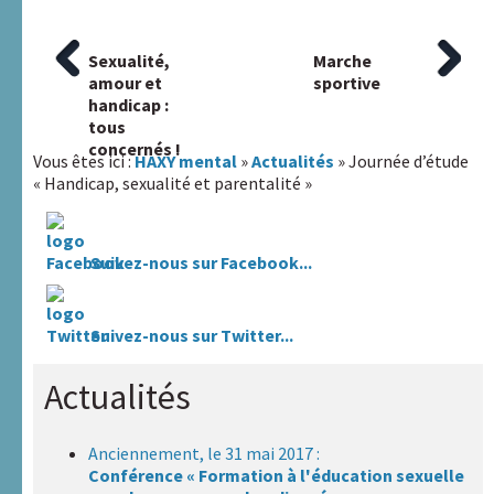
Article
Sexualité,
Article
Marche
Navigation
précédent
amour et
suivant
sportive
:
handicap :
:
de
tous
l’article
concernés !
Vous êtes ici :
HAXY mental
»
Actualités
» Journée d’étude
« Handicap, sexualité et parentalité »
Suivez-nous sur Facebook...
Suivez-nous sur Twitter...
Actualités
Anciennement, le 31 mai 2017 :
Conférence « Formation à l'éducation sexuelle