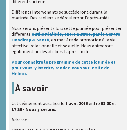
d’outils et
différents acteurs.
applications
Différents intervenants se succèderont durant la
matinée. Des ateliers se dérouleront l’après-midi.
Centre de
documentation
Nous serons présents lors cette journée pour présenter
différents
outils réalisés, entre autres, par le Centre
Compléments
Handicap & Santé
, en matière de promotion à la vie
« Des femmes
affective, relationnelle et sexuelle. Nous animerons
et des
également un des ateliers l’après-midi.
hommes »
Pour connaitre le programme de cette journée et
Liens
pour vous y inscrire, rendez-vous sur le site de
utiles
Helmo.
Actualités
À savoir
Cet évènement aura lieu le
1 avril 2015
entre
08:00
et
Rechercher :
17:30
-
Nous y serons
.
Adresse :
Nos
Helmo Esas- rue d’Harscamp, 60, 4020 Liège