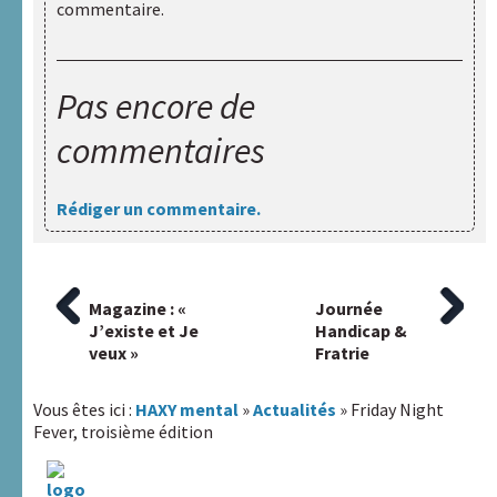
commentaire.
Pas encore de
commentaires
Rédiger un commentaire.
Article
Magazine : «
Article
Journée
Navigation
précédent
J’existe et Je
suivant
Handicap &
:
veux »
:
Fratrie
de
l’article
Vous êtes ici :
HAXY mental
»
Actualités
» Friday Night
Fever, troisième édition