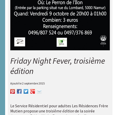
d’outils et
applications
Centre de
documentation
Compléments
« Des femmes
et des
hommes »
Liens
Friday Night Fever, troisième
utiles
édition
Actualités
Ajouté le
2 septembre 2015
Rechercher :
Le Service Résidentiel pour adultes Les Résidences Frère
Nos
Mutien propose une
troisième édition
de la soirée