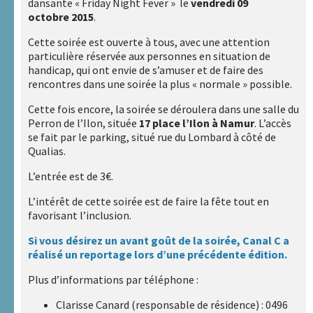
sites
dansante « Friday Night Fever » le
vendredi 09
internet
octobre 2015
.
A.R.A.P.H.
Cette soirée est ouverte à tous, avec une attention
particulière réservée aux personnes en situation de
handicap, qui ont envie de s’amuser et de faire des
Badiane
rencontres dans une soirée la plus « normale » possible.
Handicap
Cette fois encore, la soirée se déroulera dans une salle du
et
Perron de l’Ilon, située
17 place l’Ilon à Namur
. L’accès
Santé
se fait par le parking, situé rue du Lombard à côté de
Qualias.
Handicaps
L’entrée est de 3€.
&
Sexualités
L’intérêt de cette soirée est de faire la fête tout en
favorisant l’inclusion.
HAXY
Si vous désirez un avant goût de la soirée, Canal C a
moteur
réalisé un reportage lors d’une précédente édition.
Plus d’informations par téléphone :
Réseau
HAXY
Clarisse Canard (responsable de résidence) : 0496