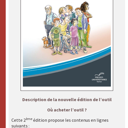
hommes
accès aux
compléments
Rechercher :
Nos
sites
internet
A.R.A.P.H.
Badiane
Description de la nouvelle édition de l’outil
Handicap
et
Où acheter l’outil ?
Santé
ème
Cette 2
édition propose les contenus en lignes
suivants :