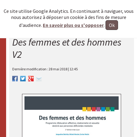
≡
Ce site utilise Google Analytics. En continuant à naviguer, vous
nous autorisez à déposer un cookie à des fins de mesure
Allez au
d'audience.
En savoir plus ou s'opposer
.
Ok
contenu
Des femmes et des hommes
Accueil
V2
A.R.A.P.H.
HAXY
Dernière modification :
28 mai 2018 | 12:45
moteur
HAXY
mental
Centre de
documentation
Des femmes
et des